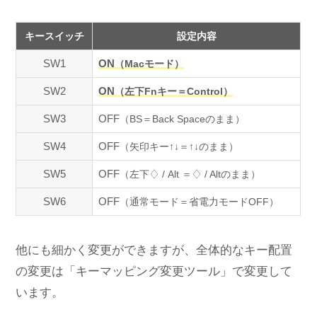
キースイッチ
設定内容
SW1
ON
（Macモード）
SW2
ON
（左下Fnキー＝Control）
SW3
OFF
（BS＝Back Spaceのまま）
SW4
OFF
（矢印キー↑↓＝↑↓のまま）
SW5
OFF
（左下♢ / Alt ＝♢ / Altのまま）
SW6
OFF
（通常モード＝省電力モードOFF）
他にも細かく変更ができますが、全体的なキー配置
の変更は「キーマッピング変更ツール」で変更して
います。