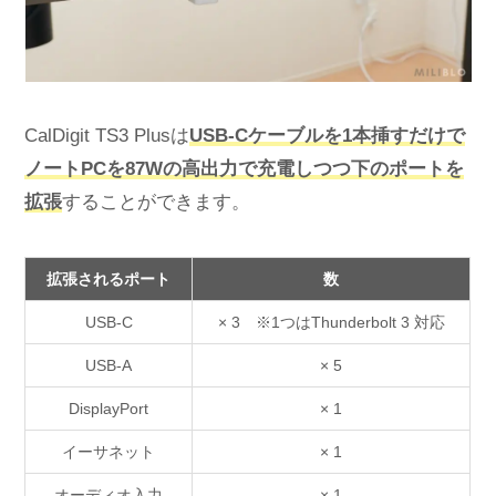
CalDigit TS3 Plusは
USB-Cケーブルを1本挿すだけで
ノートPCを87Wの高出力で充電しつつ下のポートを
拡張
することができます。
拡張されるポート
数
USB-C
× 3 ※1つはThunderbolt 3 対応
USB-A
× 5
DisplayPort
× 1
イーサネット
× 1
オーディオ入力
× 1