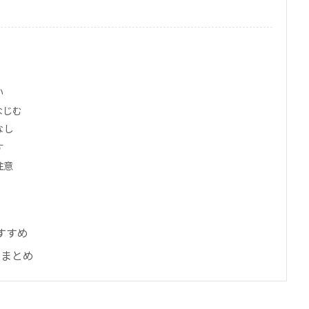
ー
い
なじむ
なし
す
注意
すすめ
ーまとめ